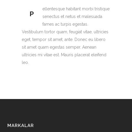
ellentesque habitant morbi tristique
P
senectus et netus et malesuada
fames ac turpis egestas.
Vestibulum tortor quam, feugiat vitae, ultricies
eget, tempor sit amet, ante. Donec eu libero
sit amet quam egestas semper. Aenean
ultricies mi vitae est. Mauris placerat eleifend
leo.
MARKALAR