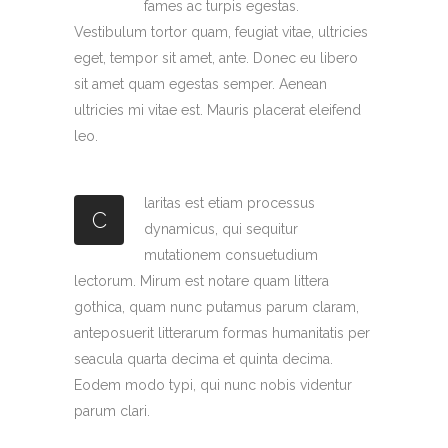
fames ac turpis egestas.
Vestibulum tortor quam, feugiat vitae, ultricies
eget, tempor sit amet, ante. Donec eu libero
sit amet quam egestas semper. Aenean
ultricies mi vitae est. Mauris placerat eleifend
leo.
laritas est etiam processus
C
dynamicus, qui sequitur
mutationem consuetudium
lectorum. Mirum est notare quam littera
gothica, quam nunc putamus parum claram,
anteposuerit litterarum formas humanitatis per
seacula quarta decima et quinta decima.
Eodem modo typi, qui nunc nobis videntur
parum clari.