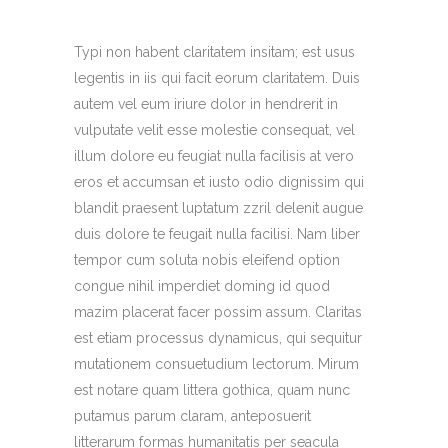
Typi non habent claritatem insitam; est usus
legentis in iis qui facit eorum claritatem. Duis
autem vel eum iriure dolor in hendrerit in
vulputate velit esse molestie consequat, vel
illum dolore eu feugiat nulla facilisis at vero
eros et accumsan et iusto odio dignissim qui
blandit praesent luptatum zzril delenit augue
duis dolore te feugait nulla facilisi. Nam liber
tempor cum soluta nobis eleifend option
congue nihil imperdiet doming id quod
mazim placerat facer possim assum. Claritas
est etiam processus dynamicus, qui sequitur
mutationem consuetudium lectorum. Mirum
est notare quam littera gothica, quam nunc
putamus parum claram, anteposuerit
litterarum formas humanitatis per seacula