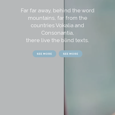
Far far away, behind the word
mountains, far from the
countries Vokalia and
Consonantia,
there live the blind texts.
SEE MORE
SEE MORE